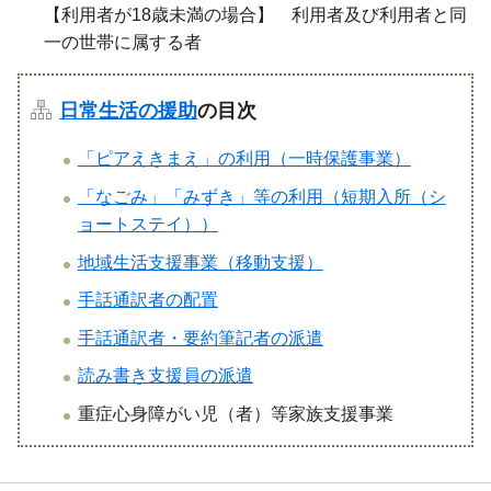
【利用者が18歳未満の場合】 利用者及び利用者と同
一の世帯に属する者
日常生活の援助
の目次
「ピアえきまえ」の利用（一時保護事業）
「なごみ」「みずき」等の利用（短期入所（シ
ョートステイ））
地域生活支援事業（移動支援）
手話通訳者の配置
手話通訳者・要約筆記者の派遣
読み書き支援員の派遣
重症心身障がい児（者）等家族支援事業