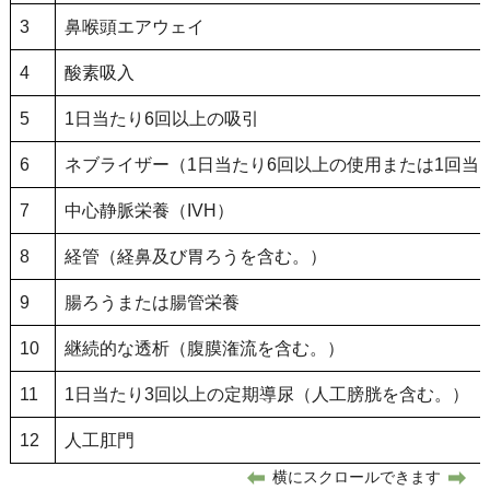
3
鼻喉頭エアウェイ
4
酸素吸入
5
1日当たり6回以上の吸引
6
ネブライザー（1日当たり6回以上の使用または1回当
7
中心静脈栄養（IVH）
8
経管（経鼻及び胃ろうを含む。）
9
腸ろうまたは腸管栄養
10
継続的な透析（腹膜潅流を含む。）
11
1日当たり3回以上の定期導尿（人工膀胱を含む。）
12
人工肛門
横にスクロールできます