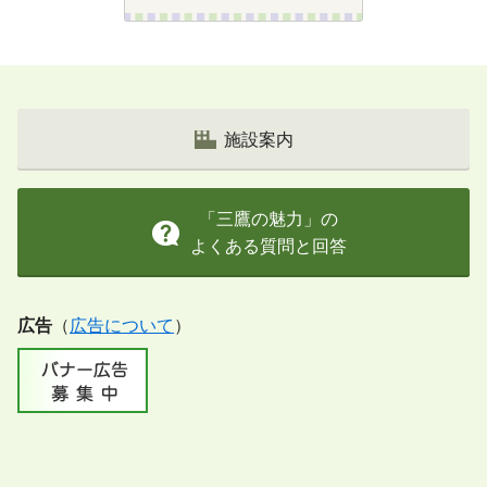
施設案内
「三鷹の魅力」の
よくある質問と回答
広告
（
広告について
）