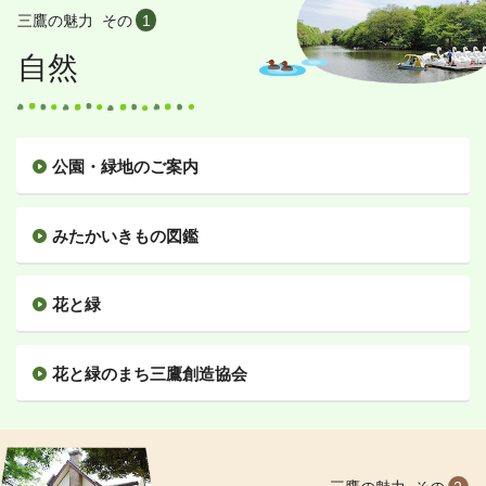
三鷹の魅力
その
1
自然
公園・緑地のご案内
みたかいきもの図鑑
花と緑
花と緑のまち三鷹創造協会