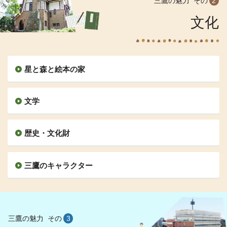
三鷹の魅力
その
2
文化
星と森と絵本の家
文学
歴史・文化財
三鷹のキャラクター
三鷹の魅力
その
3