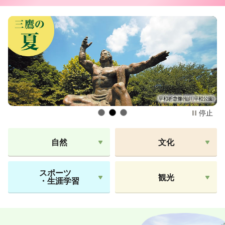
停止
1
2
3
自然
文化
スポーツ
観光
・生涯学習