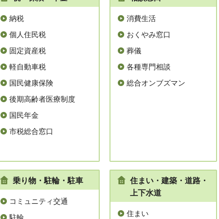
納税
消費生活
個人住民税
おくやみ窓口
固定資産税
葬儀
軽自動車税
各種専門相談
国民健康保険
総合オンブズマン
後期高齢者医療制度
国民年金
市税総合窓口
乗り物・駐輪・駐車
住まい・建築・道路・
上下水道
コミュニティ交通
住まい
駐輪