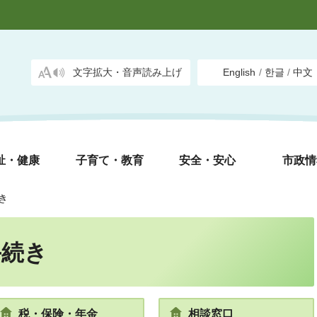
文字拡大・音声読み上げ
English
/
한글
/
中文
祉・健康
子育て・教育
安全・安心
市政情
き
手続き
税・保険・年金
相談窓口