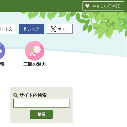
やさしい日本語
シェア
ポスト
글
/
中文
報
三鷹の魅力
サイト内検索