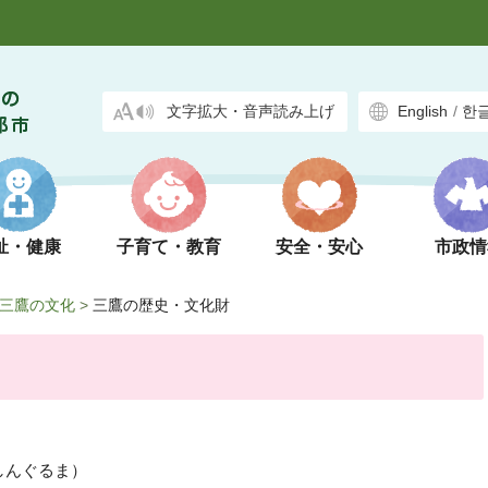
文字拡大・音声読み上げ
English
/
한
祉・健康
子育て・教育
安全・安心
市政情
三鷹の文化
>
三鷹の歴史・文化財
しんぐるま）