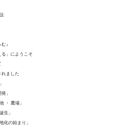
設
みぃむ』
える」にようこそ
て
されました
」
開発」
池 ・ 鷹場」
の誕生」
宅地化の始まり」