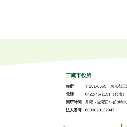
ペ
ー
ジ
リ
ス
ト
三鷹市役所
住所
〒181-8555
東京都三
電話
0422-45-1151
（代表）
開庁時間
月曜～金曜日午前8時3
法人番号
8000020132047