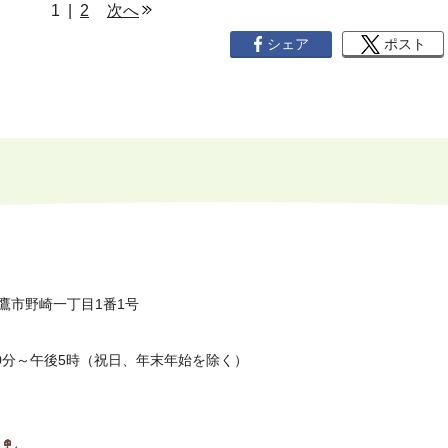
1 |
2
次へ
シェア
ポスト
鷹市野崎一丁目1番1号
0分～午後5時（祝日、年末年始を除く）