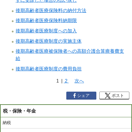
ずに受診した場合の払い戻し
後期高齢者医療保険料の納付方法
後期高齢者医療保険料納期限
後期高齢者医療制度への加入
後期高齢者医療制度の実施主体
後期高齢者医療被保険者への高額介護合算療養費支
給
後期高齢者医療制度の費用負担
1 |
2
次へ
ペ
シェア
ポスト
ー
ジ
税・保険・年金
リ
納税
ス