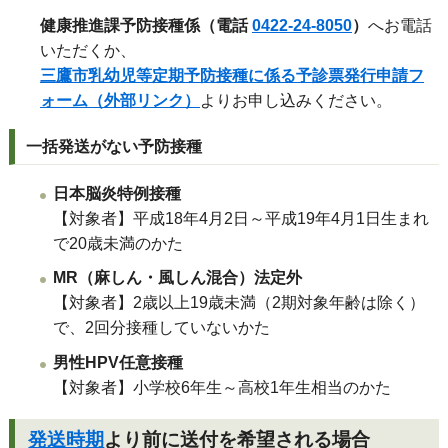
健康推進課予防接種係（電話
0422-24-8050
）
へお電話
いただくか、
三鷹市乳幼児等定期予防接種に係る予診票発行申請フ
ォーム（外部リンク）
よりお申し込みください。
一括発送がない予防接種
日本脳炎特例接種
【対象者】平成18年4月2日～平成19年4月1日生まれ
で20歳未満のかた
MR（麻しん・風しん混合）法定外
【対象者】2歳以上19歳未満（2期対象年齢は除く）
で、2回分接種していないかた
男性HPV任意接種
【対象者】小学校6年生～高校1年生相当のかた
発送時期
より前に送付を希望される場合