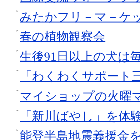
みたかフリ－マ－ケ
春の植物観察会
生後91日以上の犬は
「わくわくサポート
マイショップの火曜
「新川ばやし」を体
能登半島地震義援金