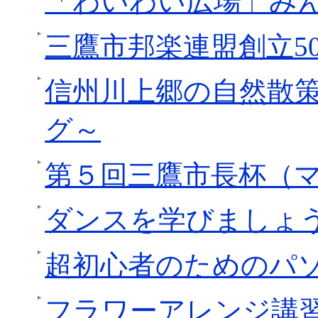
「わいわい広場」み
三鷹市邦楽連盟創立5
信州川上郷の自然散
グ～
第５回三鷹市長杯（
ダンスを学びましょう
超初心者のためのパ
フラワーアレンジ講