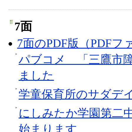
7面
7面のPDF版（PDFファ
パブコメ 「三鷹市
ました
学童保育所のサダデ
にしみたか学園第二
始まります