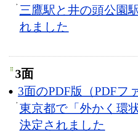
三鷹駅と井の頭公園
れました
3面
3面のPDF版（PDFファ
東京都で「外かく環
決定されました