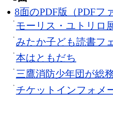
8面のPDF版（PDFファ
モーリス・ユトリロ
みたか子ども読書フ
本はともだち
三鷹消防少年団が総
チケットインフォメ