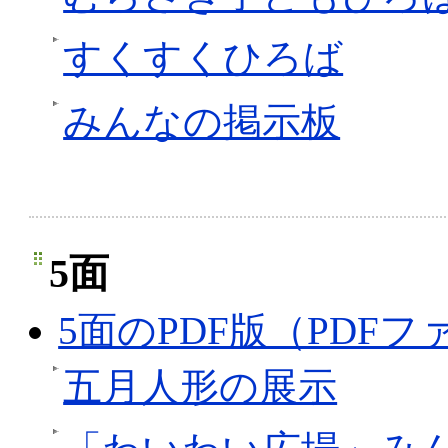
すくすくひろば
みんなの掲示板
5面
5面のPDF版（PDFファ
五月人形の展示