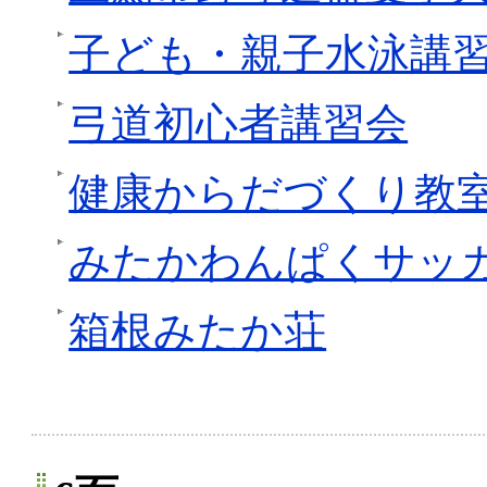
子ども・親子水泳講
弓道初心者講習会
健康からだづくり教
みたかわんぱくサッ
箱根みたか荘