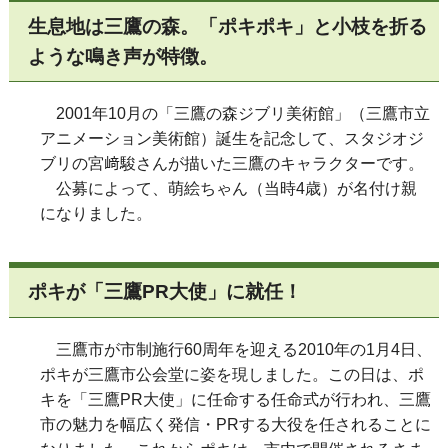
生息地は三鷹の森。「ポキポキ」と小枝を折る
ような鳴き声が特徴。
2001年10月の「三鷹の森ジブリ美術館」（三鷹市立
アニメーション美術館）誕生を記念して、スタジオジ
ブリの宮﨑駿さんが描いた三鷹のキャラクターです。
公募によって、萌絵ちゃん（当時4歳）が名付け親
になりました。
ポキが「三鷹PR大使」に就任！
三鷹市が市制施行60周年を迎える2010年の1月4日、
ポキが三鷹市公会堂に姿を現しました。この日は、ポ
キを「三鷹PR大使」に任命する任命式が行われ、三鷹
市の魅力を幅広く発信・PRする大役を任されることに