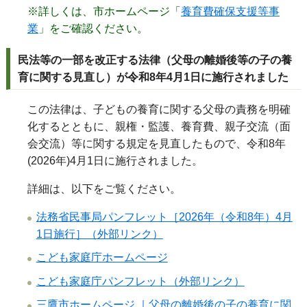
※詳しくは、市ホームページ「
養育費確保支援等事
業
」をご確認ください。
民法等の一部を改正する法律（父母の離婚後等の子の養
育に関する見直し）が
令和8年4月1日に施行されました
この法律は、子どもの養育に関する父母の責務を明確
化するとともに、親権・監護、養育費、親子交流（面
会交流）等に関する規定を見直したもので、令和
8
年
(2026
年
)4
月
1
日に施行されました。
詳細は、以下をご覧ください。
法務省民事局パンフレット［2026年（令和8年）4月
1日施行］（外部リンク）
こども家庭庁ホームページ
こども家庭庁パンフレット（外部リンク）
三鷹市ホームページ ｜父母の離婚後の子の養育に関