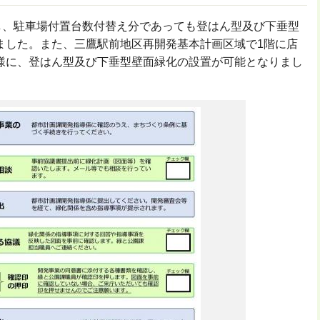
正し、駐車場付置台数付替え分であっても登はん型及び下垂型
ました。また、三鷹駅前地区再開発基本計画区域で1階に店
様に、登はん型及び下垂型壁面緑化の設置が可能となりまし