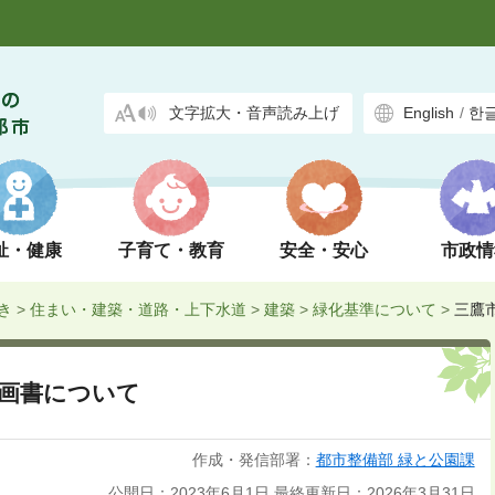
文字拡大・音声読み上げ
English
/
한
祉・健康
子育て・教育
安全・安心
市政情
き
>
住まい・建築・道路・上下水道
>
建築
>
緑化基準について
>
三鷹
画書について
作成・発信部署：
都市整備部 緑と公園課
公開日：2023年6月1日
最終更新日：2026年3月31日