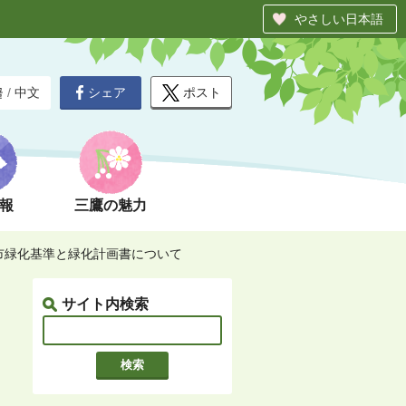
やさしい日本語
シェア
ポスト
글
/
中文
報
三鷹の魅力
市緑化基準と緑化計画書について
サイト内検索