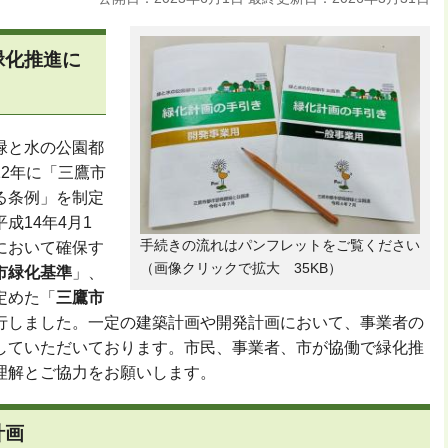
緑化推進に
緑と水の公園都
2年に「三鷹市
る条例」を制定
成14年4月1
手続きの流れはパンフレットをご覧ください
において確保す
（画像クリックで拡大 35KB）
市緑化基準
」、
定めた「
三鷹市
行しました。一定の建築計画や開発計画において、事業者の
していただいております。市民、事業者、市が協働で緑化推
理解とご協力をお願いします。
計画