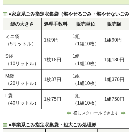
●家庭系ごみ指定収集袋（燃やせるごみ・燃やせないごみ
袋の大きさ
処理手数料
販売単位
販売額
ミニ袋
1組
1枚9円
1組90円
（5リットル）
（1組10枚）
S袋
1組
1枚18円
1組180円
（10リットル）
（1組10枚）
M袋
1組
1枚37円
1組370円
（20リットル）
（1組10枚）
L袋
1組
1枚75円
1組750円
（40リットル）
（1組10枚）
横にスクロールできます
●事業系ごみ指定収集袋・粗大ごみ処理券