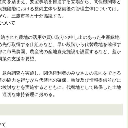
意向を踏まえ、要望事項を推進する立場から、関係機関等と
実施段階における整備主体や整備後の管理主体については、
がら、三鷹市等と十分協議する。
について
納された農地の活用や買い取りの申し出のあった生産緑地
め先行取得する仕組みなど、早い段階から代替農地を確保す
部に市民農園、農産物の産地直売施設を設置するなど、蓋か
興策の支援を要望。
意向調査を実施し、関係権利者のみなさまの意向をできる
関の協力を得ながら代替地の確保、斡旋及び情報提供並びに
の検討などを実施するとともに、代替地として確保した土地
、適切な維持管理に努める。
いて