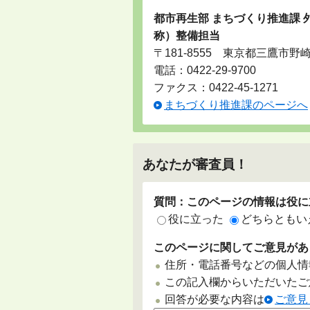
都市再生部 まちづくり推進課
称）整備担当
〒181-8555 東京都三鷹市野
電話：
0422-29-9700
ファクス：0422-45-1271
まちづくり推進課のページへ
あなたが審査員！
質問：このページの情報は役に
役に立った
どちらともい
このページに関してご意見があ
住所・電話番号などの個人情
この記入欄からいただいたご
回答が必要な内容は
ご意見