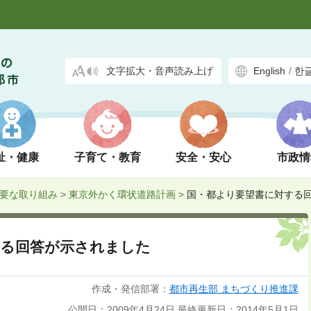
文字拡大・音声読み上げ
English
/
한
祉・健康
子育て・教育
安全・安心
市政情
要な取り組み
>
東京外かく環状道路計画
>
国・都より要望書に対する
する回答が示されました
作成・発信部署：
都市再生部 まちづくり推進課
公開日：2009年4月24日
最終更新日：2014年5月1日