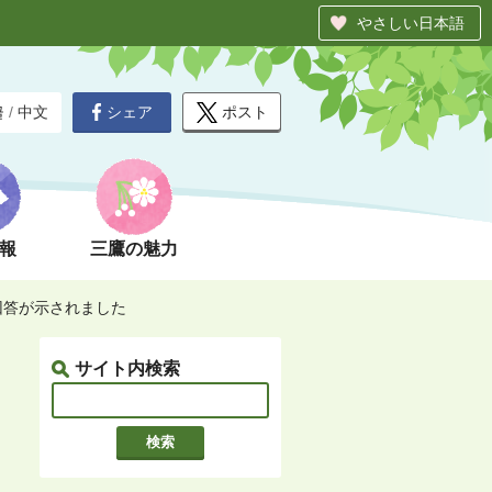
やさしい日本語
シェア
ポスト
글
/
中文
報
三鷹の魅力
回答が示されました
サイト内検索