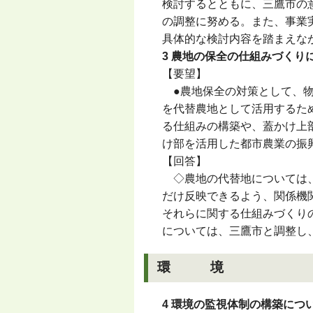
検討するとともに、三鷹市の
の調整に努める。また、事業
具体的な検討内容を踏まえな
3 農地の保全の仕組みづくり
【要望】
●農地保全の対策として、物
を代替農地として活用するた
る仕組みの構築や、蓋かけ上
け部を活用した都市農業の振
【回答】
◇農地の代替地については、
だけ反映できるよう、関係機
それらに関する仕組みづくり
については、三鷹市と調整し
環 境
4 環境の監視体制の構築につ