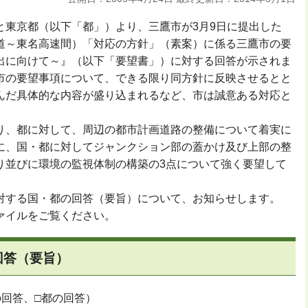
東京都（以下「都」）より、三鷹市が3月9日に提出した
道～東名高速間）「対応の方針」（素案）に係る三鷹市の要
出に向けて～』（以下「要望書」）に対する回答が示されま
市の要望事項について、できる限り同方針に反映させるとと
んだ具体的な内容が盛り込まれるなど、市は誠意ある対応と
、都に対して、周辺の都市計画道路の整備について着実に
に、国・都に対してジャンクション部の蓋かけ及び上部の整
り並びに環境の監視体制の構築の3点について強く要望して
する国・都の回答（要旨）について、お知らせします。
ァイルをご覧ください。
回答（要旨）
の回答、□都の回答）