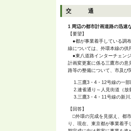
交 通
1 周辺の都市計画道路の迅速
【要望】
●都が事業着手している調布
線については、外環本線の供
●東八道路インターチェンジ
計画変更案に係る三鷹市の意
路等の整備について、市及び
1.三鷹3・4・12号線の一
2.連雀通り～人見街道（放
3.三鷹3・4・11号線の新
【回答】
□外環の完成を見据え、都市
り、現在、東京都が事業着手
期完成に向け着実に事業を進