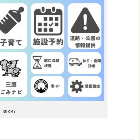
39KB）