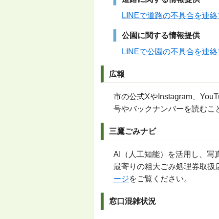
LINEで道路の不具合を連
公園に関する情報提供
LINEで公園の不具合を連
広報
市の公式XやInstagram、
号やバックナンバーを読むこ
三鷹ごみナビ
AI（人工知能）を活用し、
最寄りの粗大ごみ処理券取扱
ージ
をご覧ください。
窓口混雑状況