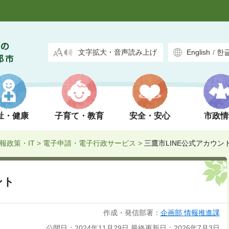
文字拡大・音声読み上げ
English
/
한
祉・健康
子育て・教育
安全・安心
市政情
報政策・IT
>
電子申請・電子行政サービス
>
三鷹市LINE公式アカウン
ント
作成・発信部署：
企画部 情報推進課
公開日：2024年11月29日
最終更新日：2026年7月3日