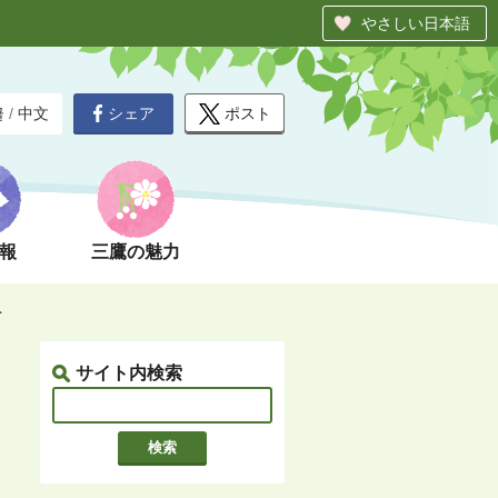
やさしい日本語
シェア
ポスト
글
/
中文
報
三鷹の魅力
ト
サイト内検索