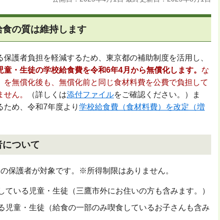
給食の質は維持します
る保護者負担を軽減するため、東京都の補助制度を活用し、
児童・生徒の学校給食費を令和6年4月から無償化します。
な
）を無償化後も、無償化前と同じ食材料費を公費で負担して
ません。
（詳しくは
添付ファイル
をご確認ください。）ま
るため、令和7年度より
学校給食費（食材料費）を改定（増
者について
徒の保護者が対象です。※所得制限はありません。
している児童・生徒（三鷹市外にお住いの方も含みます。）
る児童・生徒（給食の一部のみ喫食しているお子さんも含み