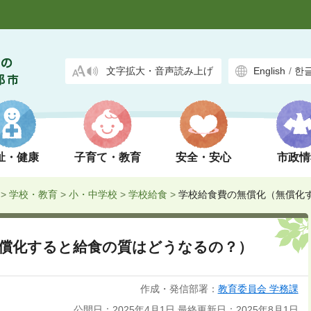
文字拡大・音声読み上げ
English
/
한
祉・健康
子育て・教育
安全・安心
市政情
>
学校・教育
>
小・中学校
>
学校給食
>
学校給食費の無償化（無償化
無償化すると給食の質はどうなるの？）
作成・発信部署：
教育委員会 学務課
公開日：2025年4月1日
最終更新日：2025年8月1日