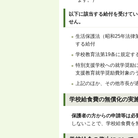
以下に該当する給付を受けてい
せん。
生活保護法（昭和
25
年法律
する給付
学校教育法第
19
条に規定す
特別支援学校への就学奨励
支援教育就学奨励費対象の
上記のほか、その他市長が
学校給食費の無償化の実
保護者の方からの申請等は必
しないことで、学校給食費を