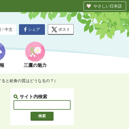
やさしい日本語
シェア
ポスト
글
/
中文
報
三鷹の魅力
すると給食の質はどうなるの？）
サイト内検索