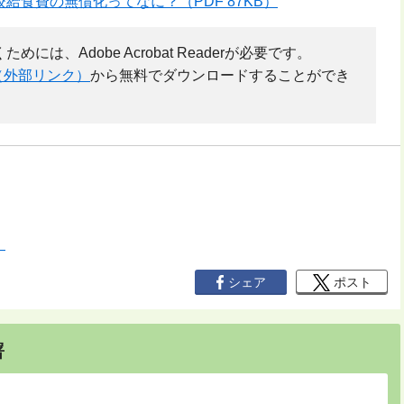
給食費の無償化ってなに？（PDF 87KB）
には、Adobe Acrobat Readerが必要です。
（外部リンク）
から無料でダウンロードすることができ
）
シェア
ポスト
署