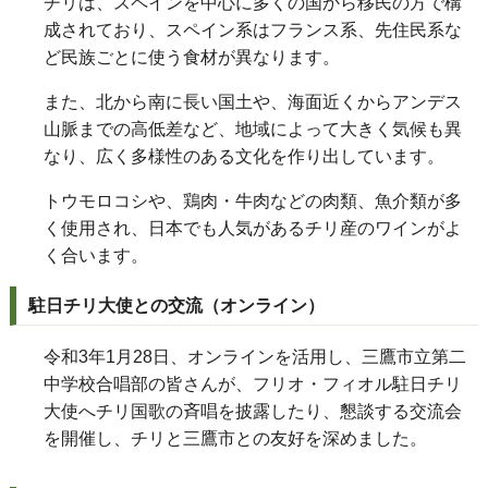
チリは、スペインを中心に多くの国から移民の方で構
成されており、スペイン系はフランス系、先住民系な
ど民族ごとに使う食材が異なります。
また、北から南に長い国土や、海面近くからアンデス
山脈までの高低差など、地域によって大きく気候も異
なり、広く多様性のある文化を作り出しています。
トウモロコシや、鶏肉・牛肉などの肉類、魚介類が多
く使用され、日本でも人気があるチリ産のワインがよ
く合います。
駐日チリ大使との交流（オンライン）
令和3年1月28日、オンラインを活用し、三鷹市立第二
中学校合唱部の皆さんが、フリオ・フィオル駐日チリ
大使へチリ国歌の斉唱を披露したり、懇談する交流会
を開催し、チリと三鷹市との友好を深めました。