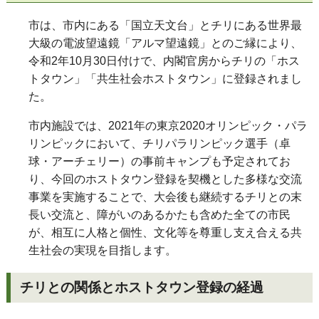
市は、市内にある「国立天文台」とチリにある世界最
大級の電波望遠鏡「アルマ望遠鏡」とのご縁により、
令和2年
10
月
30
日付けで、内閣官房からチリの「ホス
トタウン」「共生社会ホストタウン」に登録されまし
た。
市内施設では、
2021
年の東京
2020
オリンピック・パラ
リンピックにおいて、チリパラリンピック選手（卓
球・アーチェリー）の事前キャンプも予定されてお
り、今回のホストタウン登録を契機とした多様な交流
事業を実施することで、大会後も継続するチリとの末
長い交流と、障がいのあるかたも含めた全ての市民
が、相互に人格と個性、文化等を尊重し支え合える共
生社会の実現を目指します。
チリとの関係とホストタウン登録の経過