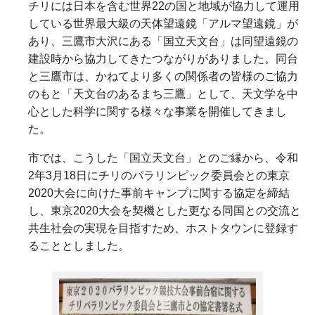
チリには日本を含む世界
22
の国と地域が協力して運用
している世界最大級の天体望遠鏡「アルマ望遠鏡」が
あり、三鷹市大沢にある「国立天文台」は同望遠鏡の
建設時から協力してきたつながりがありました。同台
と三鷹市は、かねてより多くの関係者の皆様のご協力
のもと「天文台のあるまち三鷹」として、天文学を中
心とした科学に関する様々な事業を開催してきまし
た。
市では、こうした「国立天文台」とのご縁から、令和
2年3月
18
日にチリのパラリンピック委員会との東京
2020
大会に向けた事前キャンプに関する協定を締結
し、東京2020大会を契機とした更なる同国との交流と
共生社会の実現を目指すため、ホストタウンに登録す
ることとしました。