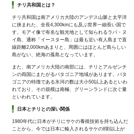
チリ共和国とは？
チリ共和国は南アメリカ大陸のアンデス山脈と太平洋
に挟まれた、全長4,300kmにも及ぶ世界一細長い国で
す。モアイ像で有名な観光地として知られるラパ・ヌ
イ島、通称「イースター島」は最も近い有人島まで直
線距離2,000kmあまりと、周囲にはほとんど島らしい
島がない、絶海の孤島となっています。
また、南アメリカ大陸の南部には、チリとアルゼンチ
ンの両国にまたがるパタゴニア地域があります。パタ
ゴニアの特徴である氷河の数は大小50以上あるといわ
れており、その規模は南極、グリーンランドに次ぐ量
といわれています。
日本とチリとの深い関係
1980年代に日本がチリにサケの養殖技術を持ち込んだ
ことから、今では日本に輸入されるサケの8割以上が