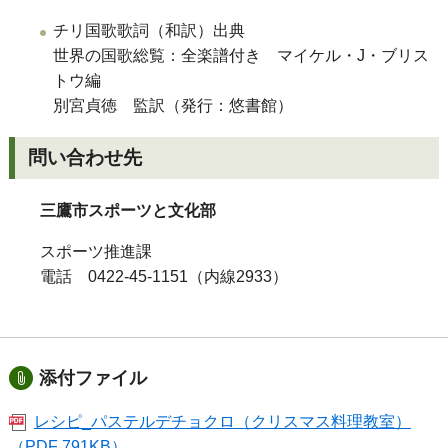
チリ国歌歌詞（和訳）出典
世界の国歌総覧：全楽譜付き マイケル・J・ブリス
トウ編
別宮貞徳 監訳（発行：悠書館）
問い合わせ先
三鷹市スポーツと文化部
スポーツ推進課
電話 0422-45-1151（内線2933）
添付ファイル
レシピ_パステルデチョクロ（クリスマス料理教室）
（PDF 791KB）