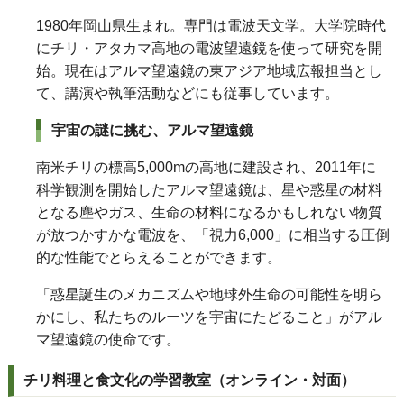
1980年岡山県生まれ。専門は電波天文学。大学院時代
にチリ・アタカマ高地の電波望遠鏡を使って研究を開
始。現在はアルマ望遠鏡の東アジア地域広報担当とし
て、講演や執筆活動などにも従事しています。
宇宙の謎に挑む、アルマ望遠鏡
南米チリの標高5,000mの高地に建設され、2011年に
科学観測を開始したアルマ望遠鏡は、星や惑星の材料
となる塵やガス、生命の材料になるかもしれない物質
が放つかすかな電波を、「視力6,000」に相当する圧倒
的な性能でとらえることができます。
「惑星誕生のメカニズムや地球外生命の可能性を明ら
かにし、私たちのルーツを宇宙にたどること」がアル
マ望遠鏡の使命です。
チリ料理と食文化の学習教室（オンライン・対面）