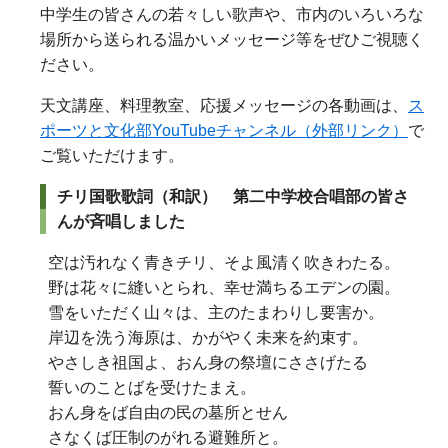
中学生の皆さんの若々しい歌声や、市内のいろいろな
場所から送られる温かいメッセージ等をぜひご視聴く
ださい。
天文講座、料理教室、応援メッセージの各動画は、
ス
ポーツと文化部YouTubeチャンネル（外部リンク）
で
ご覧いただけます。
チリ国歌歌詞（和訳） 第二中学校合唱部の皆さ
んが斉唱しました
空は汚れなく青きチリ、そよ風清く吹きわたる。
野は花々に縫いとられ、幸せ満ちるエデンの園。
雪をいただく山々は、主のたまわりし要害か。
岸辺を洗う海原は、かがやく未来を約束す。
やさしき祖国よ、おん身の祭壇にささげたる
誓いのことばを受けたまえ。
おん身をば自由の民の墓所とせん
さなくば圧制のがれる避難所と。