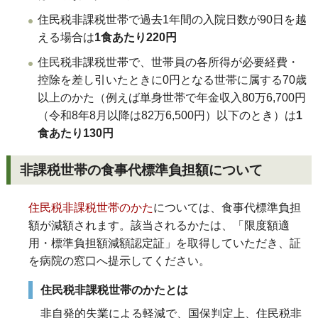
住民税非課税世帯で過去1年間の入院日数が90日を越
える場合は
1食あたり220円
住民税非課税世帯で、世帯員の各所得が必要経費・
控除を差し引いたときに0円となる世帯に属する70歳
以上のかた（例えば単身世帯で年金収入80万6,700円
（令和8年8月以降は82万6,500円）以下のとき）は
1
食あたり130円
非課税世帯の食事代標準負担額について
住民税非課税世帯のかた
については、食事代標準負担
額が減額されます。該当されるかたは、「限度額適
用・標準負担額減額認定証」を取得していただき、証
を病院の窓口へ提示してください。
住民税非課税世帯のかたとは
非自発的失業による軽減で、国保判定上、住民税非