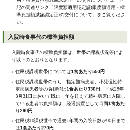
用・標準負担額減額認定証」の交付については、下
記の関連リンク「限度額適用認定証(限度額適用・標
準負担額減額認定証)の交付について」をご覧くださ
い。
入院時食事代の標準負担額
入院時食事代の標準負担額は、世帯の課税状況等によ
り以下のとおりとなります。
住民税課税世帯については
1食あたり550円
住民税課税世帯のうち、指定難病患者、小児慢性特
定疾病患者等の負担額は
1食あたり330円
、平成28年
3月31日において既に一年を超えて精神病床に入院し
ている患者の負担額は、経過措置として当面
1食あた
り260円
住民税非課税世帯で過去1年間の入院日数が90日まで
は
1食あたり270円