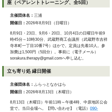
座（ペアレントトレーニング、全5回）
主催団体名：
三浦
開催日：
2026年8月9日（日曜日）
8月9日・23日、9月6・20日、10月4日の日曜日午前9
時45分～10時30分、武蔵野商工会議所（武蔵野市吉祥
寺本町一丁目10番7号）ほかで。定員は先着10人。参
加費は1,500円（5回分）。事前に（電子メール）
sorakura.therapy@gmail.com
へ申し込む。
立ち寄り処 縁日開催
主催団体名：
ふらっとなかはら
開催日：
2026年8月13日（木曜日）
8月13日（木曜日）午前11時～午後4時、中原地区公会
堂で。当日会場へ。【問い合わせ】（電話）
090-