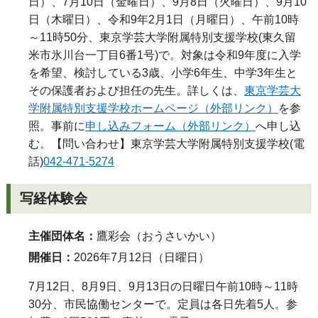
日）、7月10日（金曜日）、9月8日（火曜日）、9月10
日（木曜日）、令和9年2月1日（月曜日）、午前10時
～11時50分、東京学芸大学附属特別支援学校(東久留
米市氷川台一丁目6番1号)で。対象は令和9年度に入学
を希望、検討している3歳、小学6年生、中学3年生と
その保護者および担任の先生。詳しくは、
東京学芸大
学附属特別支援学校ホームページ（外部リンク）
を参
照。事前に
申し込みフォーム（外部リンク）
へ申し込
む。【問い合わせ】東京学芸大学附属特別支援学校(電
話)
042-471-5274
写経体験会
主催団体名：
鷹彩会（おうさいかい）
開催日：
2026年7月12日（日曜日）
7月12日、8月9日、9月13日の日曜日午前10時～11時
30分、市民協働センターで。定員は各日先着5人。参