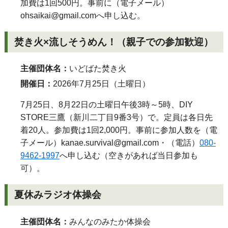
加費は1回500円。事前に（電子メール）
ohsaikai@gmail.com
へ申し込む。
焚き火×流しそうめん！（親子での参加歓迎）
主催団体名：
いどばた焚き火
開催日：
2026年7月25日（土曜日）
7月25日、8月22日の土曜日午後3時～5時、DIY
STORE三鷹（新川二丁目9番3号）で。定員は各日先
着20人。参加費は1回2,000円。事前に参加人数を（電
子メール）
kanae.survival@gmail.com
・（電話）
080-
9462-1997
へ申し込む（空きがあれば当日参加も
可）。
夏休みラジオ体操会
主催団体名：
みんなのみたか体操会