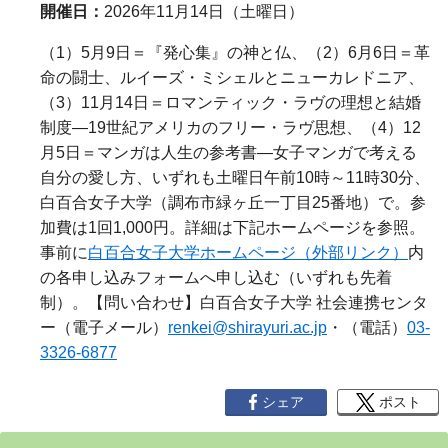
開催日：
2026年11月14日（土曜日）
（1）
5
月
9
日＝『発心集』の神と仏、（2）
6
月
6
日＝革
命の闘士、ルイーズ・ミシェルとニューカレドニア、
（3）
11
月
14
日＝ロマンティック・ラヴの理想と結婚
制度
―19
世紀アメリカのフリー・ラヴ思想、（4）
12
月
5
日＝マンガは人生の参考書
—
女子マンガで考える
自分の愛し方、いずれも土曜日午前
10
時～
11
時
30
分、
白百合女子大学（調布市緑ヶ丘一丁目
25
番地）で。参
加費は
1
回
1,000
円。詳細は下記ホームページを参照。
事前に
白百合女子大学ホームページ（外部リンク）
内
の各申し込みフォームへ申し込む（いずれも先着
制）。【問い合わせ】白百合女子大学 社会連携センタ
ー（電子メール）
renkei@shirayuri.ac.jp
・（電話）
03-
3326-6877
シェア
ポスト