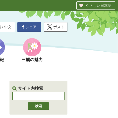
やさしい日本語
シェア
ポスト
글
/
中文
報
三鷹の魅力
サイト内検索