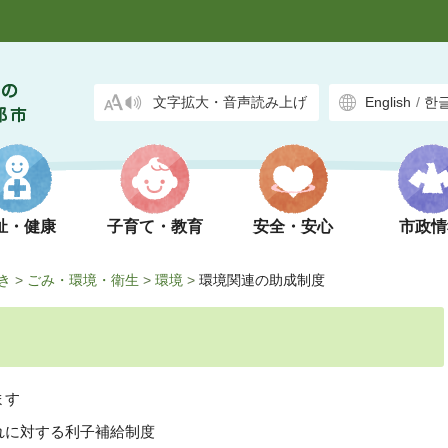
文字拡大・音声読み上げ
English
/
한
祉・健康
子育て・教育
安全・安心
市政情
き
>
ごみ・環境・衛生
>
環境
>
環境関連の助成制度
ます
れに対する利子補給制度