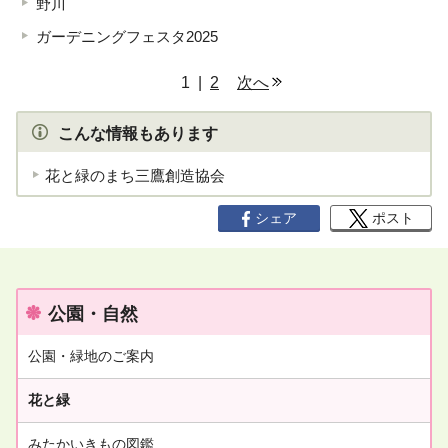
野川
ガーデニングフェスタ2025
ペ
1 |
2
次へ
ー
ジ
こんな情報もあります
リ
花と緑のまち三鷹創造協会
ス
ト
シェア
ポスト
公園・自然
公園・緑地のご案内
花と緑
みたかいきもの図鑑