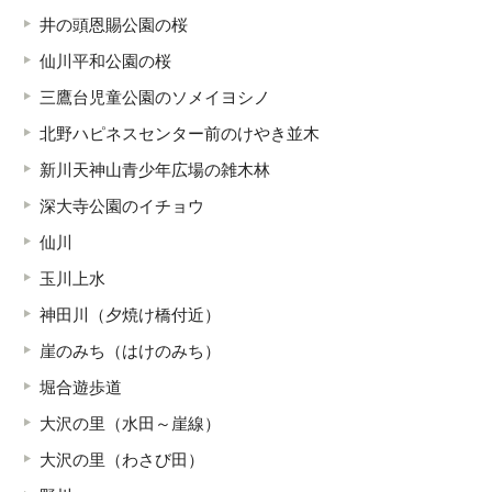
井の頭恩賜公園の桜
仙川平和公園の桜
三鷹台児童公園のソメイヨシノ
北野ハピネスセンター前のけやき並木
新川天神山青少年広場の雑木林
深大寺公園のイチョウ
仙川
玉川上水
神田川（夕焼け橋付近）
崖のみち（はけのみち）
堀合遊歩道
大沢の里（水田～崖線）
大沢の里（わさび田）