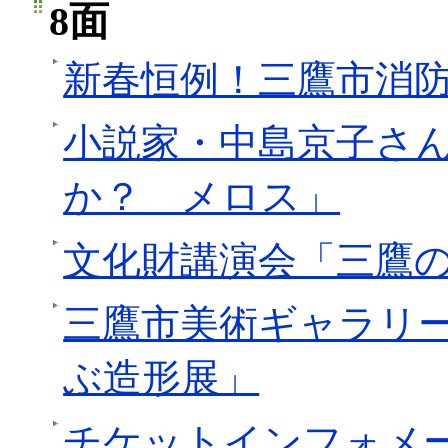
8面
新春恒例！三鷹市消
小説家・中島京子さ
か？ メロス」
文化財講演会「三鷹
三鷹市美術ギャラリ
ぶ造形展」
チケットインフォメ