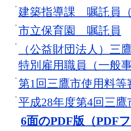
建築指導課 嘱託員（
市立保育園 嘱託員
（公益財団法人）三
特別雇用職員（一般
第1回三鷹市使用料等
平成28年度第4回三
6面のPDF版（PDFフ