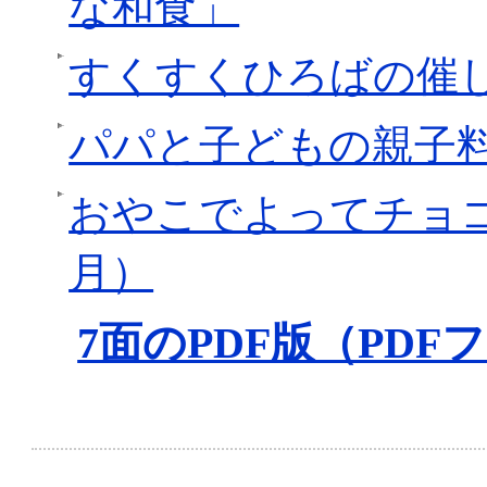
な和食」
すくすくひろばの催し
パパと子どもの親子
おやこでよってチョ
月）
7面のPDF版（PDFフ