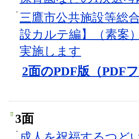
三鷹市公共施設等総
設カルテ編】（素案
実施します
2面のPDF版（PDFフ
3面
成人を祝福するつどい