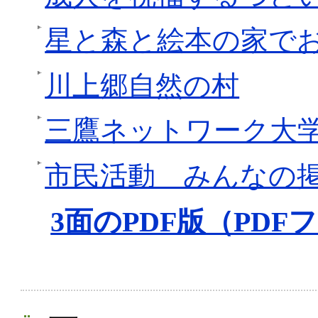
星と森と絵本の家で
川上郷自然の村
三鷹ネットワーク大
市民活動 みんなの
3面のPDF版（PDFフ