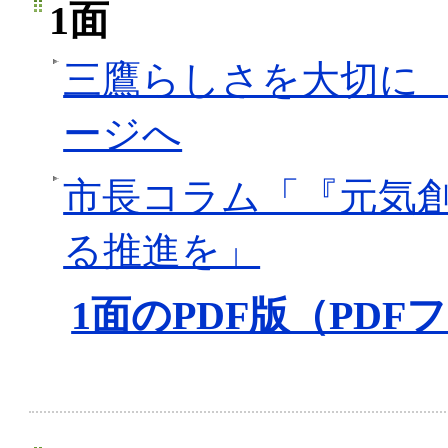
1面
三鷹らしさを大切に
ージへ
市長コラム「『元気
る推進を」
1面のPDF版（PDFフ