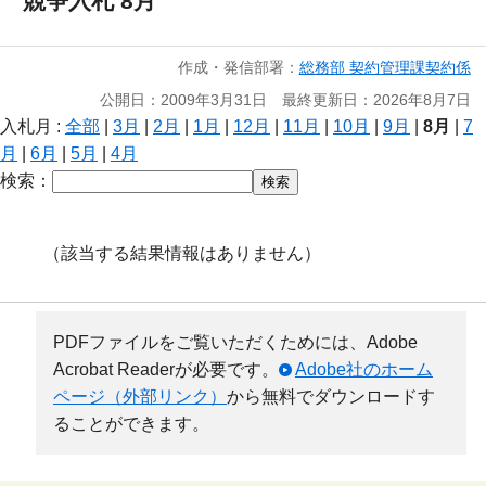
競争入札 8月
作成・発信部署：
総務部 契約管理課契約係
公開日：2009年3月31日 最終更新日：2026年8月7日
入札月 :
全部
|
3月
|
2月
|
1月
|
12月
|
11月
|
10月
|
9月
|
8月
|
7
月
|
6月
|
5月
|
4月
検索：
（該当する結果情報はありません）
PDFファイルをご覧いただくためには、Adobe
Acrobat Readerが必要です。
Adobe社のホーム
ページ（外部リンク）
から無料でダウンロードす
ることができます。