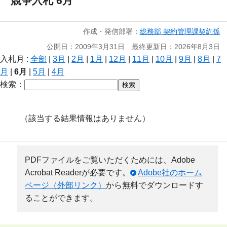
競争入札 6月
作成・発信部署：
総務部 契約管理課契約係
公開日：2009年3月31日 最終更新日：2026年8月3日
入札月 :
全部
|
3月
|
2月
|
1月
|
12月
|
11月
|
10月
|
9月
|
8月
|
7
月
|
6月
|
5月
|
4月
検索：
（該当する結果情報はありません）
PDFファイルをご覧いただくためには、Adobe
Acrobat Readerが必要です。
Adobe社のホーム
ページ（外部リンク）
から無料でダウンロードす
ることができます。