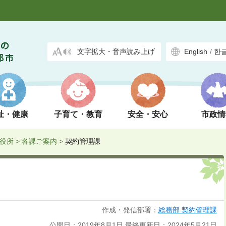
文字拡大・音声読み上げ
English
/
한
祉・健康
子育て・教育
安全・安心
市政情
役所
>
各課ご案内
>
契約管理課
作成・発信部署：
総務部 契約管理課
公開日：2019年8月1日
最終更新日：2024年5月21日