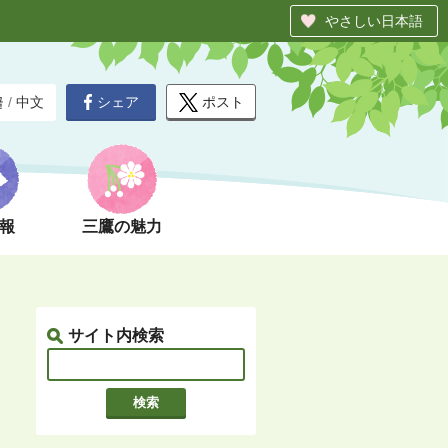
やさしい日本語
シェア
ポスト
글
/
中文
報
三鷹の魅力
サイト内検索