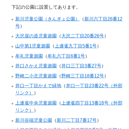
下記の公園に設置してあります。
新川児童公園（きんぎょ公園）
（
新川六丁目26番12
号
）
大沢崖の道児童遊園
（
大沢二丁目20番26号
）
山中第1児童遊園
（
上連雀九丁目5番1号
）
牟礼児童遊園
（
牟礼六丁目6番1号
）
井口さかえ児童遊園
（
井口三丁目3番27号
）
野崎二小北児童遊園
（
野崎三丁目18番12号
）
井口一丁目かえで緑地
（
井口一丁目23番22号（外部
リンク）
）
上連雀中央児童遊園
（
上連雀四丁目13番18号（外部
リンク）
）
新川谷端児童公園
（
新川二丁目7番17号
）