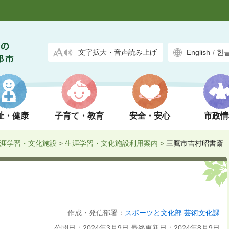
文字拡大・音声読み上げ
English
/
한
祉・健康
子育て・教育
安全・安心
市政情
涯学習・文化施設
>
生涯学習・文化施設利用案内
>
三鷹市吉村昭書斎
作成・発信部署：
スポーツと文化部 芸術文化課
公開日：2024年3月9日
最終更新日：2024年8月9日