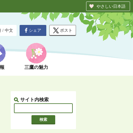
やさしい日本語
シェア
ポスト
글
/
中文
報
三鷹の魅力
サイト内検索