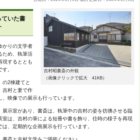
っていた書
す
ゆかりの文学者
るため、執筆活
再現するととも
です。
吉村昭書斎の外観
（画像クリックで拡大 41KB）
」の2棟建てと
、吉村と妻で作
し、映像での展示も行っています。
、展示室があり、書斎は、執筆中の吉村の姿を彷彿させる臨
茶室は、吉村の筆による短冊や書を飾り、往時の様子を再現
では、定期的な企画展示を行っています。
、書斎と吉村文学をご堪能ください。