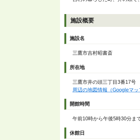
施設概要
施設名
三鷹市吉村昭書斎
所在地
三鷹市井の頭三丁目3番17号
周辺の地図情報（Googleマ
開館時間
午前10時から午後5時30分ま
休館日