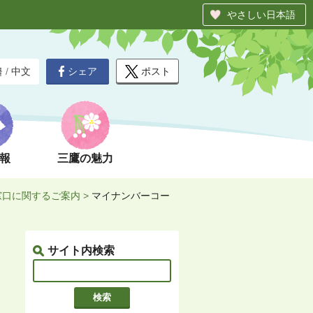
やさしい日本語
シェア
ポスト
글
/
中文
報
三鷹の魅力
窓口に関するご案内
>
マイナンバーコー
サイト内検索