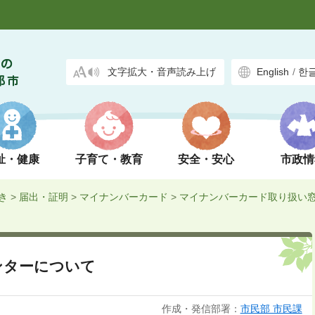
文字拡大・音声読み上げ
English
/
한
祉・健康
子育て・教育
安全・安心
市政情
き
>
届出・証明
>
マイナンバーカード
>
マイナンバーカード取り扱い
ンターについて
作成・発信部署：
市民部 市民課