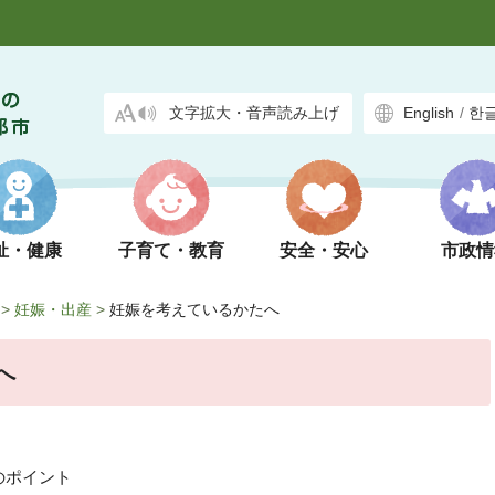
文字拡大・音声読み上げ
English
/
한
祉・健康
子育て・教育
安全・安心
市政情
>
妊娠・出産
>
妊娠を考えているかたへ
へ
のポイント