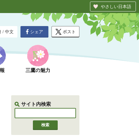
やさしい日本語
シェア
ポスト
글
/
中文
報
三鷹の魅力
サイト内検索