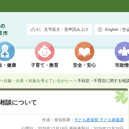
文字拡大・音声読み上げ
English
/
한
祉・健康
子育て・教育
安全・安心
市政情
>
妊娠・出産
>
妊娠を考えているかたへ
>
不妊症・不育症に関する相
る相談について
作成・発信部署：
子ども政策部 子ども家庭課
公開日：2025年12月18日
最終更新日：2025年12月24日