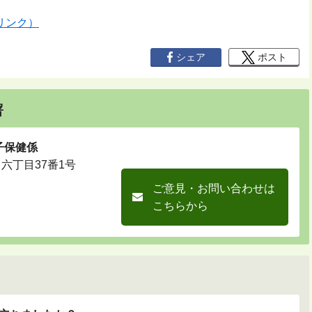
リンク）
シェア
ポスト
署
子保健係
川六丁目37番1号
ご意見・お問い合わせは
こちらから