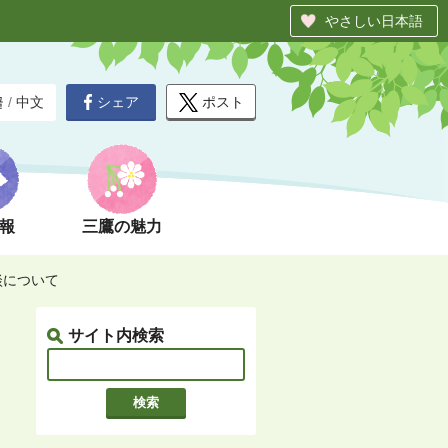
やさしい日本語
シェア
ポスト
글
/
中文
報
三鷹の魅力
談について
サイト内検索