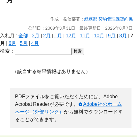
月
作成・発信部署：
総務部 契約管理課契約係
公開日：2009年3月31日 最終更新日：2026年8月7日
入札月 :
全部
|
3月
|
2月
|
1月
|
12月
|
11月
|
10月
|
9月
|
8月
|
7
月
|
6月
|
5月
|
4月
検索：
（該当する結果情報はありません）
PDFファイルをご覧いただくためには、Adobe
Acrobat Readerが必要です。
Adobe社のホーム
ページ（外部リンク）
から無料でダウンロードす
ることができます。