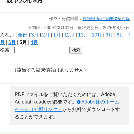
競争入札 5月
作成・発信部署：
総務部 契約管理課契約係
公開日：2009年3月31日 最終更新日：2026年8月7日
入札月 :
全部
|
3月
|
2月
|
1月
|
12月
|
11月
|
10月
|
9月
|
8月
|
7
月
|
6月
|
5月
|
4月
検索：
（該当する結果情報はありません）
PDFファイルをご覧いただくためには、Adobe
Acrobat Readerが必要です。
Adobe社のホーム
ページ（外部リンク）
から無料でダウンロードす
ることができます。