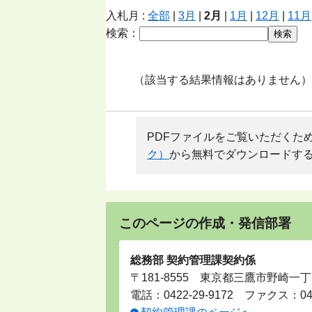
入札月 :
全部
|
3月
|
2月
|
1月
|
12月
|
11月
検索：
（該当する結果情報はありません）
PDFファイルをご覧いただくためには、
ク）
から無料でダウンロードす
このページの作成・発信部署
総務部 契約管理課契約係
〒181-8555 東京都三鷹市野崎一丁
電話：
0422-29-9172
ファクス：0422