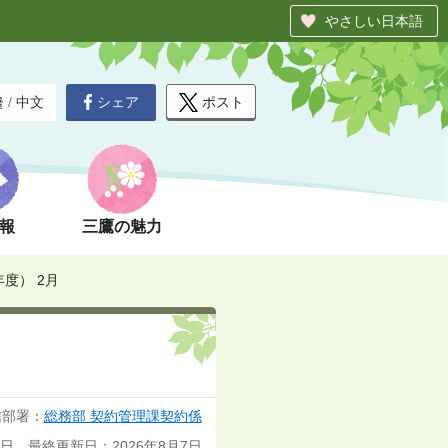
やさしい日本語
シェア
ポスト
글
/
中文
報
三鷹の魅力
年度） 2月
信部署：
総務部 契約管理課契約係
1日 最終更新日：2026年8月7日