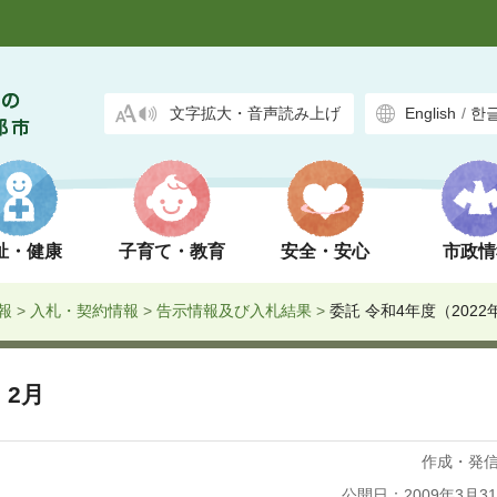
文字拡大・音声読み上げ
English
/
한
祉・健康
子育て・教育
安全・安心
市政情
報
>
入札・契約情報
>
告示情報及び入札結果
>
委託 令和4年度（2022
 2月
作成・発
公開日：2009年3月3