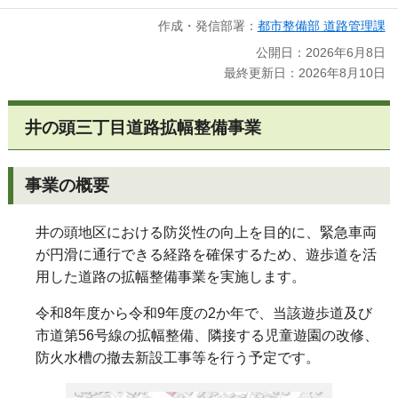
作成・発信部署：
都市整備部 道路管理課
公開日：2026年6月8日
最終更新日：2026年8月10日
井の頭三丁目道路拡幅整備事業
事業の概要
井の頭地区における防災性の向上を目的に、緊急車両
が円滑に通行できる経路を確保するため、遊歩道を活
用した道路の拡幅整備事業を実施します。
令和8年度から令和9年度の2か年で、当該遊歩道及び
市道第
56
号線の拡幅整備、隣接する児童遊園の改修、
防火水槽の撤去新設工事等を行う予定です。