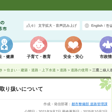
文字拡大・音声読み上げ
English
/
한
祉・健康
子育て・教育
安全・安心
市政情
き
>
住まい・建築・道路・上下水道
>
道路
>
道路の使用
>
三鷹こ線人
の取り扱いについて
作成・発信部署：
都市整備部 道路管理課
公開日：2021年9月7日
最終更新日：2025年10月2日