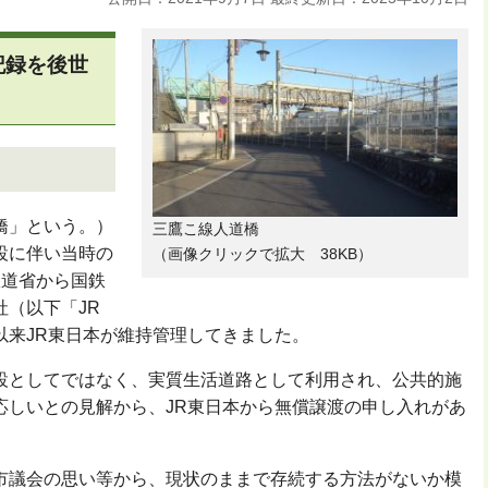
記録を後世
橋」という。）
三鷹こ線人道橋
設に伴い当時の
（画像クリックで拡大 38KB）
鉄道省から国鉄
（以下「JR
以来JR東日本が維持管理してきました。
設としてではなく、実質生活道路として利用され、公共的施
応しいとの見解から、JR東日本から無償譲渡の申し入れがあ
市議会の思い等から、現状のままで存続する方法がないか模