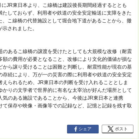
6月にJR東日本より、こ線橋は建設後長期間経過するととも
満たしておらず、利用者や鉄道の安全安定輸送に支障をきた
た、こ線橋の代替施設として堀合地下道があることから、撤
が示されました。
題のあるこ線橋の譲渡を受けたとしても大規模な改修（耐震
多額の費用が必要となること、改修により文化的価値が損な
どから譲り受けることは困難と判断し、耐震性能が現在の基
の存続により、万が一の災害の際に利用者や鉄道の安全安定
考えられるため、JR東日本の判断を受け入れることとしま
ゆかりの文学者で世界的に有名な太宰治が好んだ場所として
人気のある施設であることから、今後はJR東日本と連携
けて保存や映像・画像等での記録など、記憶と記録を残す取
シェア
ポスト