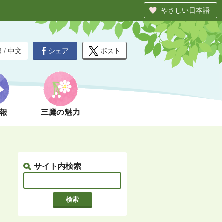
やさしい日本語
シェア
ポスト
글
/
中文
報
三鷹の魅力
サイト内検索