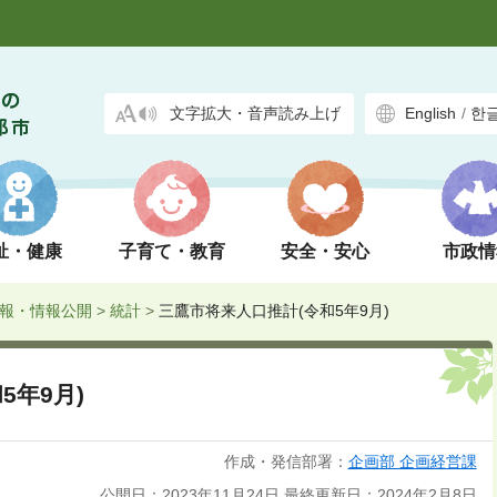
文字拡大・音声読み上げ
English
/
한
祉・健康
子育て・教育
安全・安心
市政情
報・情報公開
>
統計
>
三鷹市将来人口推計(令和5年9月)
5年9月)
作成・発信部署：
企画部 企画経営課
公開日：2023年11月24日
最終更新日：2024年2月8日