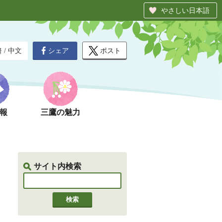
やさしい日本語
シェア
ポスト
글
/
中文
報
三鷹の魅力
サイト内検索