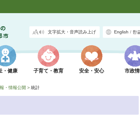
文字拡大・音声読み上げ
English
/
한
祉・健康
子育て・教育
安全・安心
市政情
報・情報公開
>
統計