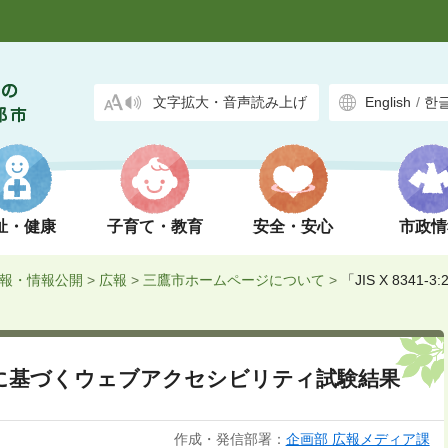
文字拡大・音声読み上げ
English
/
한
祉・健康
子育て・教育
安全・安心
市政情
報・情報公開
>
広報
>
三鷹市ホームページについて
>
「JIS X 834
2010」に基づくウェブアクセシビリティ試験結果
作成・発信部署：
企画部 広報メディア課