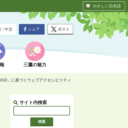
やさしい日本語
シェア
ポスト
글
/
中文
報
三鷹の魅力
1-3:2010」に基づくウェブアクセシビリティ
サイト内検索