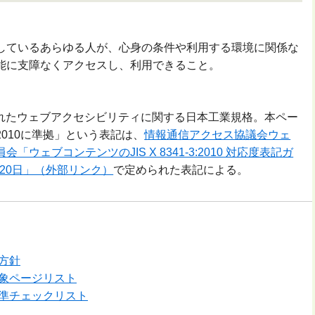
ているあらゆる人が、心身の条件や利用する環境に関係な
能に支障なくアクセスし、利用できること。
されたウェブアクセシビリティに関する日本工業規格。本ペー
-3:2010に準拠」という表記は、
情報通信アクセス協議会ウェ
ウェブコンテンツのJIS X 8341-3:2010 対応度表記ガ
月20日」（外部リンク）
で定められた表記による。
方針
象ページリスト
準チェックリスト