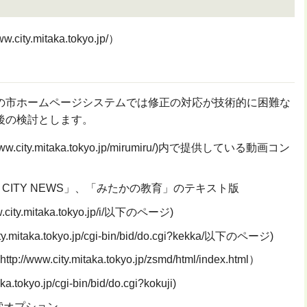
ty.mitaka.tokyo.jp/）
市ホームページシステムでは修正の対応が技術的に困難な
後の検討とします。
.city.mitaka.tokyo.jp/mirumiru/)内で提供している動画コン
 CITY NEWS」、「みたかの教育」のテキスト版
ty.mitaka.tokyo.jp/i/以下のページ)
.mitaka.tokyo.jp/cgi-bin/bid/do.cgi?kekka/以下のページ)
www.city.mitaka.tokyo.jp/zsmd/html/index.html）
.tokyo.jp/cgi-bin/bid/do.cgi?kokuji)
索オプション