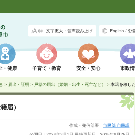
文字拡大・音声読み上げ
English
/
한
祉・健康
子育て・教育
安全・安心
市政情
き
>
届出・証明
>
戸籍の届出（婚姻・出生・死亡など）
>
本籍を移し
転籍届）
作成・発信部署：
市民部 市民課
公開日：2024年3月1日
最終更新日：2025年9月25日