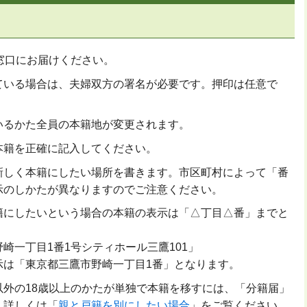
窓口にお届けください。
ている場合は、夫婦双方の署名が必要です。押印は任意で
いるかた全員の本籍地が変更されます。
本籍を正確に記入してください。
新しく本籍にしたい場所を書きます。市区町村によって「番
示のしかたが異なりますのでご注意ください。
籍にしたいという場合の本籍の表示は「△丁目△番」までと
崎一丁目1番1号シティホール三鷹101」
示は「東京都三鷹市野崎一丁目1番」となります。
以外の18歳以上のかたが単独で本籍を移すには、「分籍届」
。詳しくは「
親と戸籍を別にしたい場合
」をご覧ください。