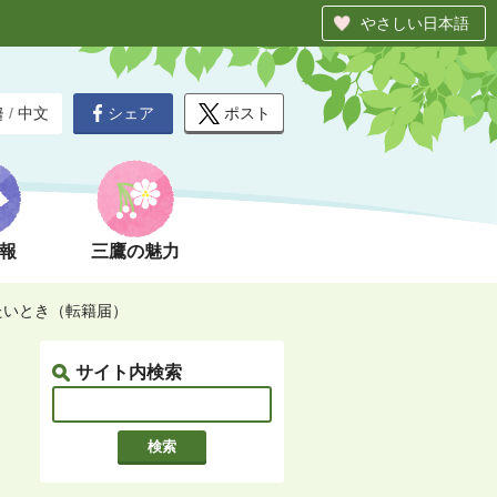
やさしい日本語
シェア
ポスト
글
/
中文
報
三鷹の魅力
たいとき（転籍届）
サイト内検索