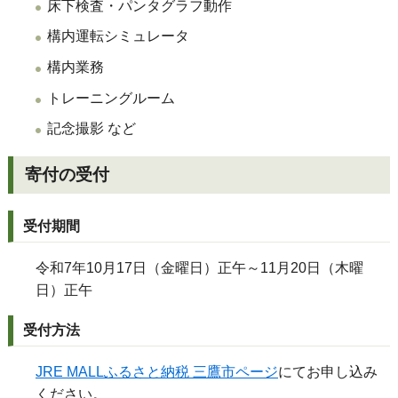
床下検査・パンタグラフ動作
構内運転シミュレータ
構内業務
トレーニングルーム
記念撮影 など
寄付の
受付
受付期間
令和7年10月17日（金曜日）正午
～11
月20日（木曜
日）正午
受付方法
JRE MALL
ふるさと納税 三鷹市ページ
にてお申し込み
ください。