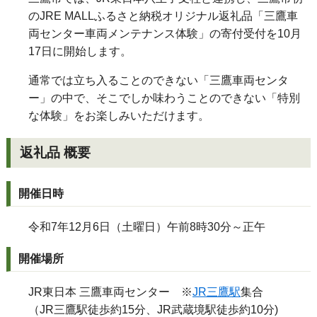
のJRE MALLふるさと納税オリジナル返礼品「三鷹車
両センター車両メンテナンス体験」の寄付受付を10月
17日
に
開始します。
通常では立ち入ることのできない「三鷹車両センタ
ー」
の中
で
、そこ
でしか味わうことのできない「特別
な体験」をお楽しみいただけます。
返礼品 概要
開催日時
令和7年12月6日（土曜日）午前8時30分～正午
開催場所
JR
東日本 三鷹車両センター ※
JR
三鷹駅
集合
（
JR
三鷹駅徒歩約15分、
JR
武蔵境駅徒歩約10分
)