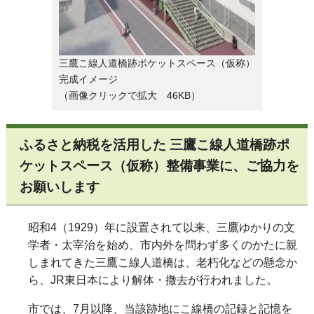
三鷹こ線人道橋跡ポケットスペース（仮称）
完成イメージ
（画像クリックで拡大 46KB）
ふるさと納税を活用した 三鷹こ線人道橋跡ポ
ケットスペース（仮称）整備事業に、ご協力を
お願いします
昭和4（1929）年に設置されて以来、三鷹ゆかりの文
学者・太宰治を始め、市内外を問わず多くのかたに親
しまれてきた三鷹こ線人道橋は、老朽化などの懸念か
ら、
JR
東日本により解体・撤去が行われました。
市では、7月以降、当該跡地にこ線橋の記録と記憶を