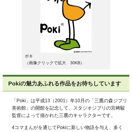
ポキ
（画像クリックで拡大 30KB）
Pokiの
魅力あふれる作品をお待ちしています
「
Poki
」は平成13（
2001
）年10月の「三鷹の森ジブリ
美術館」の開館を記念して、スタジオジブリの宮﨑駿
監督によって描かれた三鷹のキャラクターです。
4コマまんがを通じて
Poki
に新しい物語を与え、多く