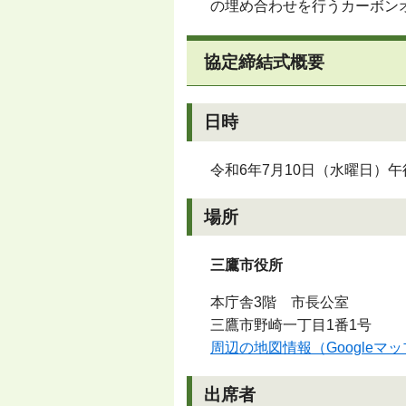
の埋め合わせを行うカーボン
協定締結式概要
日時
令和6年7月10日（水曜日）午後
場所
三鷹市役所
本庁舎3階 市長公室
三鷹市野崎一丁目1番1号
周辺の地図情報（Googleマ
出席者