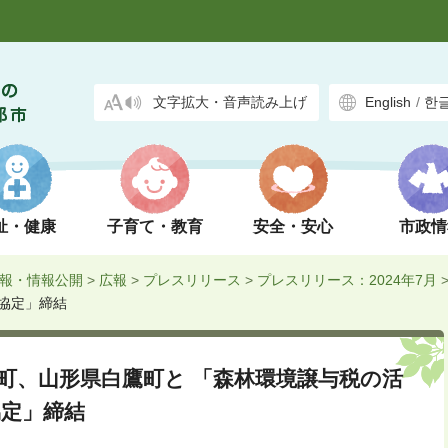
文字拡大・音声読み上げ
English
/
한
祉・健康
子育て・教育
安全・安心
市政情
報・情報公開
>
広報
>
プレスリリース
>
プレスリリース：2024年7月
協定」締結
町、山形県白鷹町と 「森林環境譲与税の活
定」締結