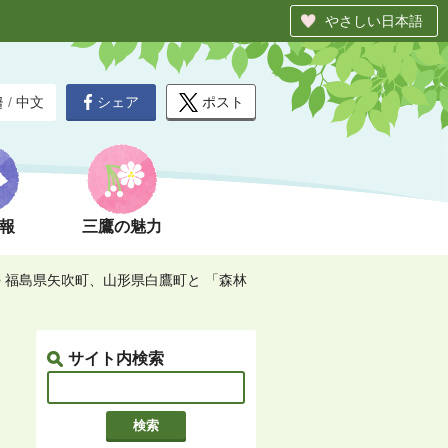
やさしい日本語
シェア
ポスト
글
/
中文
報
三鷹の魅力
>
福島県矢吹町、山形県白鷹町と 「森林
サイト内検索