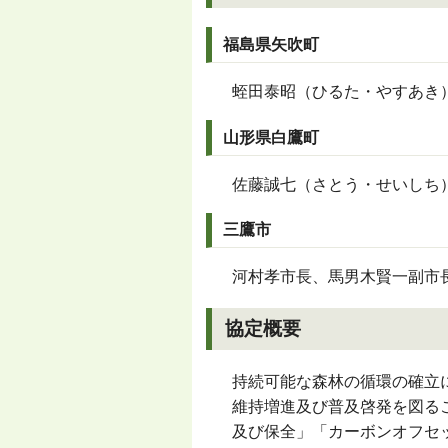
福島県矢吹町
蛭田泰昭（ひるた・やすあき）
山形県白鷹町
佐藤誠七（さとう・せいしち）
三鷹市
河村孝市長、馬男木賢一副市
協定概要
持続可能な森林の循環の確立
維持増進及び普及啓発を図る
及び保全」「カーボンオフセ