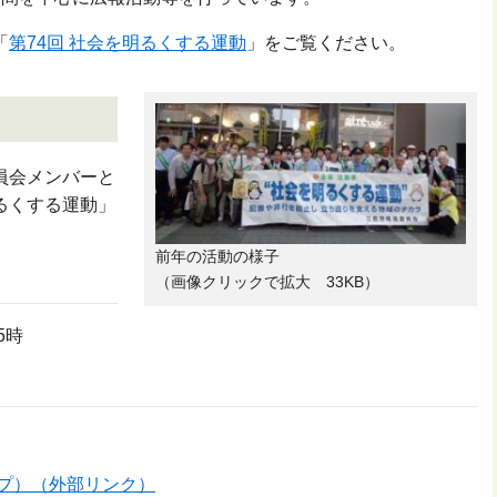
「
第74回 社会を明るくする運動
」をご覧ください。
員会メンバーと
るくする運動」
前年の活動の様子
（画像クリックで拡大 33KB）
～5時
ップ）（外部リンク）