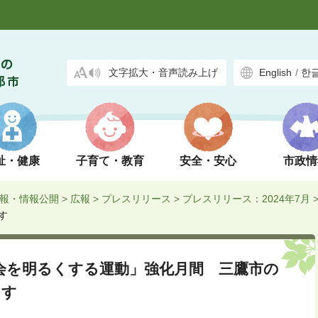
文字拡大・音声読み上げ
English
/
한
祉・健康
子育て・教育
安全・安心
市政情
報・情報公開
>
広報
>
プレスリリース
>
プレスリリース：2024年7月
す
会を明るくする運動」強化月間 三鷹市の
ます