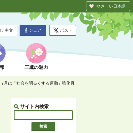
やさしい日本語
シェア
ポスト
글
/
中文
報
三鷹の魅力
>
7月は「社会を明るくする運動」強化月
サイト内検索