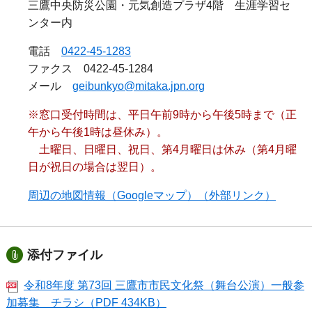
三鷹中央防災公園・元気創造プラザ4階 生涯学習セ
ンター内
電話
0422-45-1283
ファクス 0422-45-1284
メール
geibunkyo@mitaka.jpn.org
※窓口受付時間は、平日午前9時から午後5時まで（正
午から午後1時は昼休み）。
土曜日、日曜日、祝日、第4月曜日は休み（第4月曜
日が祝日の場合は翌日）。
周辺の地図情報（Googleマップ）（外部リンク）
添付ファイル
令和8年度 第73回 三鷹市市民文化祭（舞台公演）一般参
加募集 チラシ（PDF 434KB）