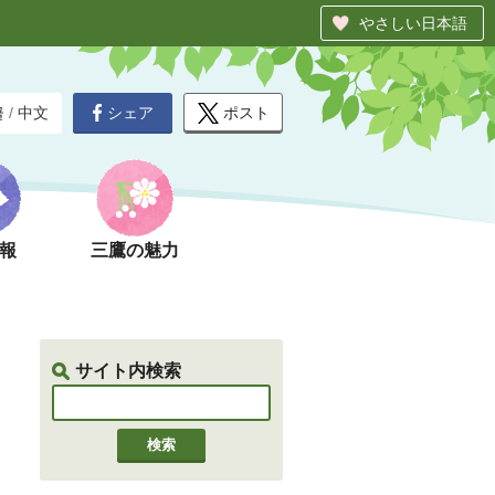
やさしい日本語
シェア
ポスト
글
/
中文
報
三鷹の魅力
サイト内検索