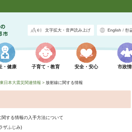
文字拡大・音声読み上げ
English
/
한
祉・健康
子育て・教育
安全・安心
市政情
東日本大震災関連情報
>
放射線に関する情報
に関する情報の入手方法について
ラザふじみ)