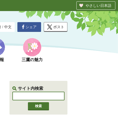
やさしい日本語
シェア
ポスト
글
/
中文
報
三鷹の魅力
サイト内検索