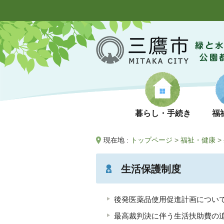
暮らし・手続き
福
現在地 :
トップページ
>
福祉・健康
>
生活保護制度
後発医薬品使用促進計画につい
最高裁判決に伴う生活扶助費の