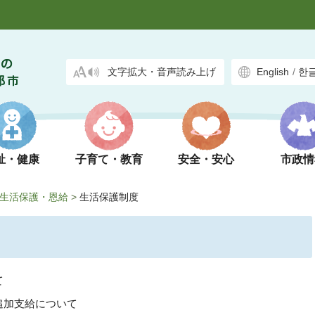
文字拡大・音声読み上げ
English
/
한
祉・健康
子育て・教育
安全・安心
市政情
生活保護・恩給
>
生活保護制度
て
追加支給について