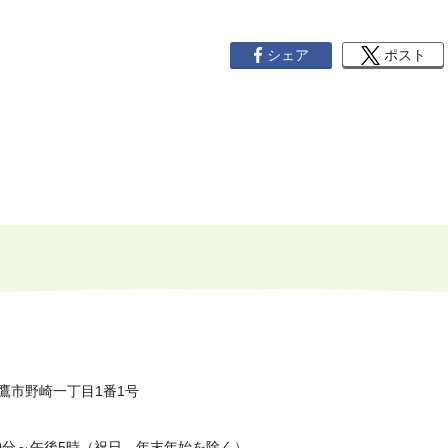
シェア
ポスト
鷹市野崎一丁目1番1号
0分～午後5時（祝日、年末年始を除く）