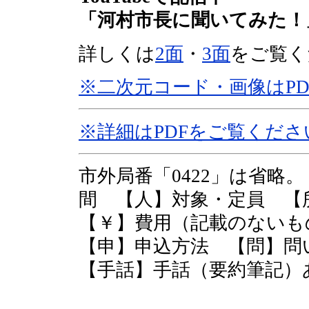
「河村市長に聞いてみた！
詳しくは
2面
・
3面
をご覧く
※二次元コード・画像はP
※詳細はPDFをご覧くださ
市外局番「0422」は省略
間 【人】対象・定員 
【￥】費用（記載のない
【申】申込方法 【問】
【手話】手話（要約筆記）