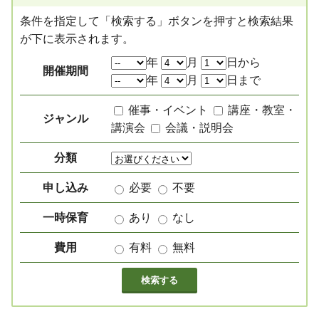
条件を指定して「検索する」ボタンを押すと検索結果
が下に表示されます。
絞り込み項目
年
月
日から
開催期間
年
月
日まで
催事・イベント
講座・教室・
ジャンル
講演会
会議・説明会
分類
申し込み
必要
不要
一時保育
あり
なし
費用
有料
無料