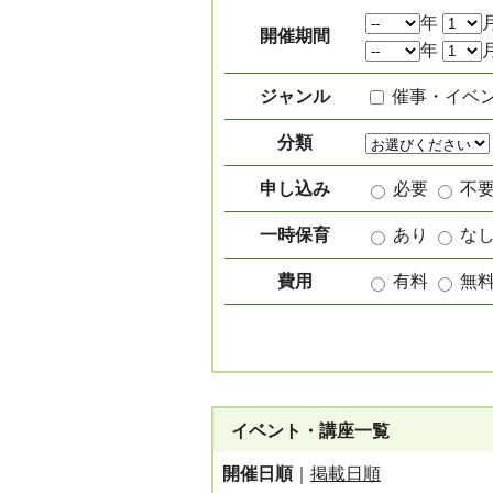
絞り込み項目
年
開催期間
年
ジャンル
催事・イベ
分類
申し込み
必要
不
一時保育
あり
な
費用
有料
無
イベント・講座一覧
開催日順
｜
掲載日順