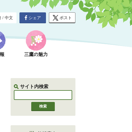
シェア
ポスト
글
/
中文
報
三鷹の魅力
サイト内検索