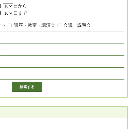
月
日から
月
日まで
ント
講座・教室・講演会
会議・説明会
要
し
料