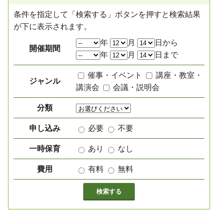
条件を指定して「検索する」ボタンを押すと検索結果
が下に表示されます。
絞り込み項目
年
月
日から
開催期間
年
月
日まで
催事・イベント
講座・教室・
ジャンル
講演会
会議・説明会
分類
申し込み
必要
不要
一時保育
あり
なし
費用
有料
無料