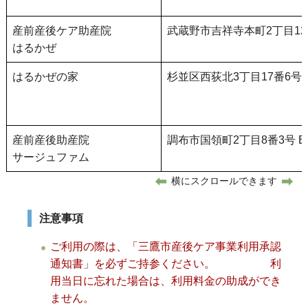
産前産後ケア助産院
武蔵野市吉祥寺本町2丁目12番
はるかぜ
はるかぜの家
杉並区西荻北3丁目17番6号 
産前産後助産院
調布市国領町2丁目8番3号 B1
サージュファム
横にスクロールできます
注意事項
ご利用の際は
、「三鷹市産後ケア事業利用承認
通知書」を必ずご持参ください。
利
用当日に忘れた場合は、利用料金の助成ができ
ません。