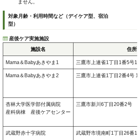
ません。
対象月齢・利用時間など（デイケア型、宿泊
型）
産後ケア実施施設
施設名
住所
Mama＆Babyあきやま1
三鷹市上連雀1丁目1番5号10
Mama＆Babyあきやま2
三鷹市上連雀1丁目2番4号 1
杏林大学医学部付属病院
三鷹市新川6丁目20番2号
産科病棟 産後ケアセンター
武蔵野赤十字病院
武蔵野市境南町1丁目26番1